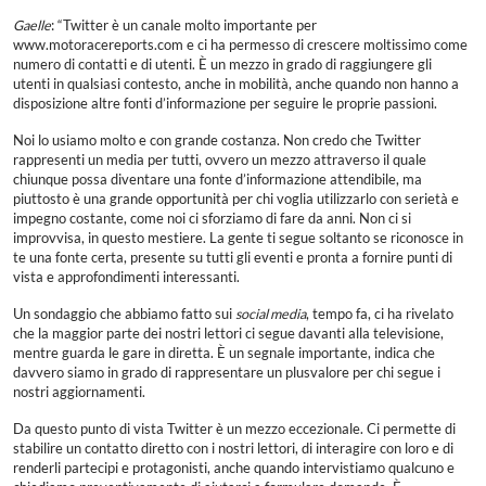
Gaelle
: “Twitter è un canale molto importante per
www.motoracereports.com e ci ha permesso di crescere moltissimo come
numero di contatti e di utenti. È un mezzo in grado di raggiungere gli
utenti in qualsiasi contesto, anche in mobilità, anche quando non hanno a
disposizione altre fonti d’informazione per seguire le proprie passioni.
Noi lo usiamo molto e con grande costanza. Non credo che Twitter
rappresenti un media per tutti, ovvero un mezzo attraverso il quale
chiunque possa diventare una fonte d’informazione attendibile, ma
piuttosto è una grande opportunità per chi voglia utilizzarlo con serietà e
impegno costante, come noi ci sforziamo di fare da anni. Non ci si
improvvisa, in questo mestiere. La gente ti segue soltanto se riconosce in
te una fonte certa, presente su tutti gli eventi e pronta a fornire punti di
vista e approfondimenti interessanti.
Un sondaggio che abbiamo fatto sui
social media
, tempo fa, ci ha rivelato
che la maggior parte dei nostri lettori ci segue davanti alla televisione,
mentre guarda le gare in diretta. È un segnale importante, indica che
davvero siamo in grado di rappresentare un plusvalore per chi segue i
nostri aggiornamenti.
Da questo punto di vista Twitter è un mezzo eccezionale. Ci permette di
stabilire un contatto diretto con i nostri lettori, di interagire con loro e di
renderli partecipi e protagonisti, anche quando intervistiamo qualcuno e