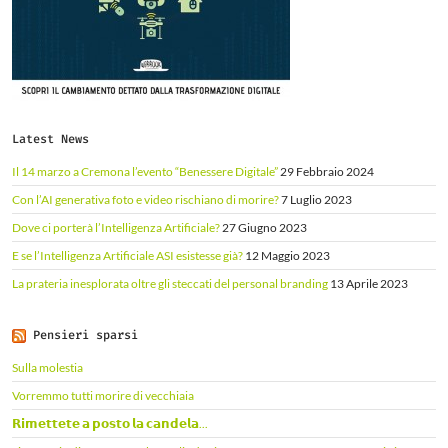
Latest News
Il 14 marzo a Cremona l’evento “Benessere Digitale”
29 Febbraio 2024
Con l’AI generativa foto e video rischiano di morire?
7 Luglio 2023
Dove ci porterà l’Intelligenza Artificiale?
27 Giugno 2023
E se l’Intelligenza Artificiale ASI esistesse già?
12 Maggio 2023
La prateria inesplorata oltre gli steccati del personal branding
13 Aprile 2023
Pensieri sparsi
Sulla molestia
Vorremmo tutti morire di vecchiaia
𝗥𝗶𝗺𝗲𝘁𝘁𝗲𝘁𝗲 𝗮 𝗽𝗼𝘀𝘁𝗼 𝗹𝗮 𝗰𝗮𝗻𝗱𝗲𝗹𝗮...