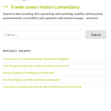
Il web come i motori comandano
Esperto in web consulting, SEO copywriting, web marketing, usabilità, ottimizzazione,
posizionamento, accessibilità, web copywriter, web content manager… and more!
R
i
c
e
r
Articoli recenti
c
a
Il 14 marzo a Cremona l’evento “Benessere Digitale”
p
e
Con l’AI generativa foto e video rischiano di morire?
r
Dove ci porterà l’Intelligenza Artificiale?
:
E se l’Intelligenza Artificiale ASI esistesse già?
La prateria inesplorata oltre gli steccati del personal branding