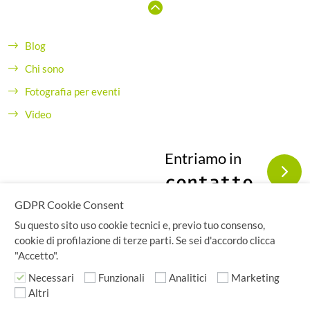
Blog
Chi sono
Fotografia per eventi
Video
Entriamo in
contatto
GDPR Cookie Consent
Su questo sito uso cookie tecnici e, previo tuo consenso,
cookie di profilazione di terze parti. Se sei d'accordo clicca
"Accetto".
Copyright© seidigitale.com - Tutti i diritti sono riservati.
Claudio Gagliardini - Via Carnevali 28 - 26100 Cremona,
Necessari
Funzionali
Analitici
Marketing
ITALY - P.IVA IT10760151000 - C.F. GGLCLD70A20H501X
Altri
Privacy Policy
Cookie Policy