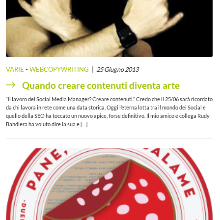
VARIE
-
WEBCOPYWRITING
25 Giugno 2013
Quando creare contenuti diventa arte
“Il lavoro del Social Media Manager? Creare contenuti.” Credo che il 25/06 sarà ricordato
da chi lavora in rete come una data storica. Oggi l’eterna lotta tra il mondo dei Social e
quello della SEO ha toccato un nuovo apice, forse definitivo. Il mio amico e collega Rudy
Bandiera ha voluto dire la sua e […]