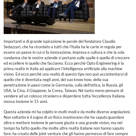
Importanti e di grande ispirazione le parole del fondatore Claudio
Sedazzari, che ha ricordato a tutti che l’Italia ha le carte in regola per
essere un paese in cui si fa innovazione, impresa e cultura e che la sola
condanna che le nostre aziende si portano sulle spalle è quella di crescere
ed eccellere in quello che facciamo. Ecco perché Opto Engineering è la
prima realtà in Italia ad applicare l’intelligenza artificiale alla machine
vision. Ed ecco perché una realtà di questo tipo non può accontentarsi di
quello che è diventata negli anni, del suo know how, della sua
penetrazione in paesi come la Germania, culla dell’ottica, la Russia, gli
USA, la Cina, il Giappone, la Corea, Taiwan. Né tanto meno pensare di
vendere ad un colosso straniero e disperdere tutta l’eccellenza italiana
messa insieme in 15 anni.
Questa azienda mi ha colpito in molti modi e da molte diverse angolazioni.
Non soltanto è il sogno di un fisico mantovano che ha saputo guardare
oltre e mettere insieme le persone giuste e una grande vision, ma nel
tempo ha fatto quello che molte altre realtà italiane non hanno saputo
fare: ha creato delle joint venture che gli hanno permesso di fare sempre