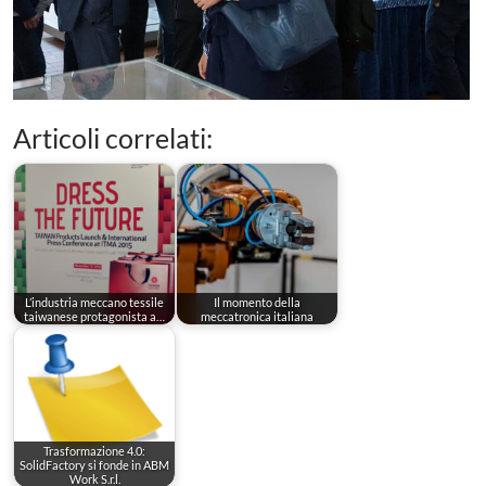
Articoli correlati:
L’industria meccano tessile
Il momento della
taiwanese protagonista a…
meccatronica italiana
Trasformazione 4.0:
SolidFactory si fonde in ABM
Work S.r.l.