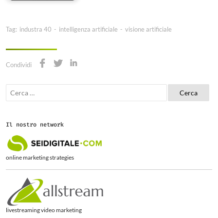
Tag:
industra 40
-
intelligenza artificiale
-
visione artificiale
Condividi
R
i
c
e
r
Il nostro network
c
a
p
e
online marketing strategies
r
:
livestreaming video marketing