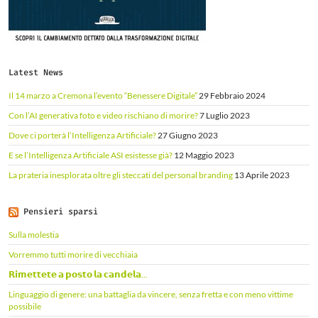
Latest News
Il 14 marzo a Cremona l’evento “Benessere Digitale”
29 Febbraio 2024
Con l’AI generativa foto e video rischiano di morire?
7 Luglio 2023
Dove ci porterà l’Intelligenza Artificiale?
27 Giugno 2023
E se l’Intelligenza Artificiale ASI esistesse già?
12 Maggio 2023
La prateria inesplorata oltre gli steccati del personal branding
13 Aprile 2023
Pensieri sparsi
Sulla molestia
Vorremmo tutti morire di vecchiaia
𝗥𝗶𝗺𝗲𝘁𝘁𝗲𝘁𝗲 𝗮 𝗽𝗼𝘀𝘁𝗼 𝗹𝗮 𝗰𝗮𝗻𝗱𝗲𝗹𝗮...
Linguaggio di genere: una battaglia da vincere, senza fretta e con meno vittime
possibile