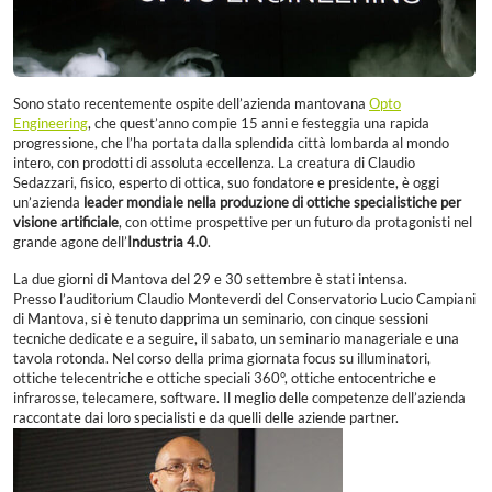
Sono stato recentemente ospite dell’azienda mantovana
Opto
Engineering
, che quest’anno compie 15 anni e festeggia una rapida
progressione, che l’ha portata dalla splendida città lombarda al mondo
intero, con prodotti di assoluta eccellenza. La creatura di Claudio
Sedazzari, fisico, esperto di ottica, suo fondatore e presidente, è oggi
un’azienda
leader mondiale nella produzione di ottiche specialistiche per
visione artificiale
, con ottime prospettive per un futuro da protagonisti nel
grande agone dell’
Industria 4.0
.
La due giorni di Mantova del 29 e 30 settembre è stati intensa.
Presso l’auditorium Claudio Monteverdi del Conservatorio Lucio Campiani
di Mantova, si è tenuto dapprima un seminario, con cinque sessioni
tecniche dedicate e a seguire, il sabato, un seminario manageriale e una
tavola rotonda. Nel corso della prima giornata focus su illuminatori,
ottiche telecentriche e ottiche speciali 360°, ottiche entocentriche e
infrarosse, telecamere, software. Il meglio delle competenze dell’azienda
raccontate dai loro specialisti e da quelli delle aziende partner.