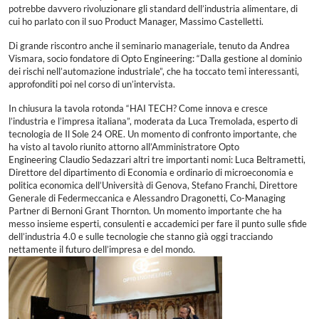
potrebbe davvero rivoluzionare gli standard dell’industria alimentare, di
cui ho parlato con il suo Product Manager, Massimo Castelletti.
Di grande riscontro anche il seminario manageriale, tenuto da Andrea
Vismara, socio fondatore di Opto Engineering: “Dalla gestione al dominio
dei rischi nell’automazione industriale”, che ha toccato temi interessanti,
approfonditi poi nel corso di un’intervista.
In chiusura la tavola rotonda “HAI TECH? Come innova e cresce
l’industria e l’impresa italiana”, moderata da Luca Tremolada, esperto di
tecnologia de Il Sole 24 ORE. Un momento di confronto importante, che
ha visto al tavolo riunito attorno all’Amministratore Opto
Engineering Claudio Sedazzari altri tre importanti nomi: Luca Beltrametti,
Direttore del dipartimento di Economia e ordinario di microeconomia e
politica economica dell’Università di Genova, Stefano Franchi, Direttore
Generale di Federmeccanica e Alessandro Dragonetti, Co-Managing
Partner di Bernoni Grant Thornton. Un momento importante che ha
messo insieme esperti, consulenti e accademici per fare il punto sulle sfide
dell’industria 4.0 e sulle tecnologie che stanno già oggi tracciando
nettamente il futuro dell’impresa e del mondo.