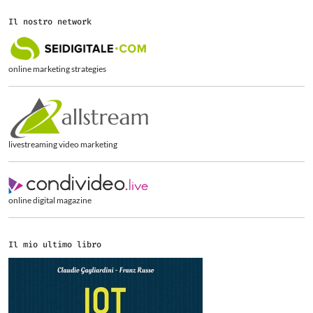
e
r
Il nostro network
c
a
p
e
online marketing strategies
r
:
livestreaming video marketing
online digital magazine
Il mio ultimo libro