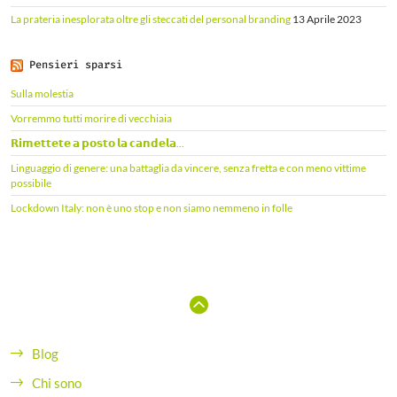
La prateria inesplorata oltre gli steccati del personal branding
13 Aprile 2023
Pensieri sparsi
Sulla molestia
Vorremmo tutti morire di vecchiaia
𝗥𝗶𝗺𝗲𝘁𝘁𝗲𝘁𝗲 𝗮 𝗽𝗼𝘀𝘁𝗼 𝗹𝗮 𝗰𝗮𝗻𝗱𝗲𝗹𝗮...
Linguaggio di genere: una battaglia da vincere, senza fretta e con meno vittime
possibile
Lockdown Italy: non è uno stop e non siamo nemmeno in folle
Blog
Chi sono