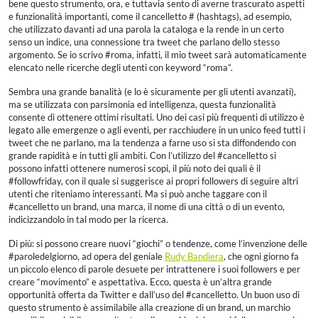
bene questo strumento, ora, e tuttavia sento di averne trascurato aspetti
e funzionalità importanti, come il cancelletto # (hashtags), ad esempio,
che utilizzato davanti ad una parola la cataloga e la rende in un certo
senso un indice, una connessione tra tweet che parlano dello stesso
argomento. Se io scrivo #roma, infatti, il mio tweet sarà automaticamente
elencato nelle ricerche degli utenti con keyword “roma”.
Sembra una grande banalità (e lo è sicuramente per gli utenti avanzati),
ma se utilizzata con parsimonia ed intelligenza, questa funzionalità
consente di ottenere ottimi risultati. Uno dei casi più frequenti di utilizzo è
legato alle emergenze o agli eventi, per racchiudere in un unico feed tutti i
tweet che ne parlano, ma la tendenza a farne uso si sta diffondendo con
grande rapidità e in tutti gli ambiti. Con l’utilizzo del #cancelletto si
possono infatti ottenere numerosi scopi, il più noto dei quali è il
#followfriday, con il quale si suggerisce ai propri followers di seguire altri
utenti che riteniamo interessanti. Ma si può anche taggare con il
#cancelletto un brand, una marca, il nome di una città o di un evento,
indicizzandolo in tal modo per la ricerca.
Di più: si possono creare nuovi “giochi” o tendenze, come l’invenzione delle
#paroledelgiorno, ad opera del geniale
Rudy Bandiera
, che ogni giorno fa
un piccolo elenco di parole desuete per intrattenere i suoi followers e per
creare “movimento” e aspettativa. Ecco, questa è un’altra grande
opportunità offerta da Twitter e dall’uso del #cancelletto. Un buon uso di
questo strumento è assimilabile alla creazione di un brand, un marchio