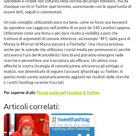
spendibile e visibile non soltanto nella cerchia dei propri followers, ma da
chiunque cerchi in Twitter quel termine, aumentando così le opportunità di
essere letti, seguiti e commentati.
Un solo consiglio: utilizzatelo poco ma bene, come se fosse una keyword
da spendere con saggezza nell’ambito di un post da 140 caratteri appena.
Utilizzatelo come una firma o per dare risalto e visibilità a post che
trattano di argomenti di comune interesse, ad esempio “#F1: dalla gara di
Monza la #Ferrari di Massa passerà a Fisichella”. Una risorsa preziosa
anche per le aziende che utilizzano i social media per promuoversi, perché
attraverso l’uso del #cancelletto i loro brand potranno emergere nelle
ricerche e permettere una tracciatura più efficace. Un ultima cosa:
affinché la vostra strategia di comunicazione attraverso gli ashtags si
realizzi, non dimenticate di seguire l’account @hashtags su Twitter; in
questo modo sarete automaticamente aggiunti nei risultati delle ricerche
e i vostri hashtag saranno tracciati.
Per saperne di più:
Piccola guida agli Hashtag di Twitter
.
Articoli correlati: