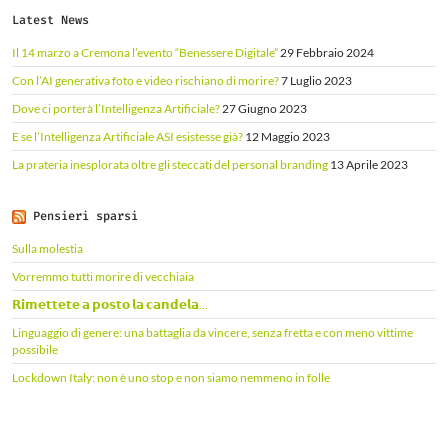
Latest News
Il 14 marzo a Cremona l’evento “Benessere Digitale”
29 Febbraio 2024
Con l’AI generativa foto e video rischiano di morire?
7 Luglio 2023
Dove ci porterà l’Intelligenza Artificiale?
27 Giugno 2023
E se l’Intelligenza Artificiale ASI esistesse già?
12 Maggio 2023
La prateria inesplorata oltre gli steccati del personal branding
13 Aprile 2023
Pensieri sparsi
Sulla molestia
Vorremmo tutti morire di vecchiaia
𝗥𝗶𝗺𝗲𝘁𝘁𝗲𝘁𝗲 𝗮 𝗽𝗼𝘀𝘁𝗼 𝗹𝗮 𝗰𝗮𝗻𝗱𝗲𝗹𝗮...
Linguaggio di genere: una battaglia da vincere, senza fretta e con meno vittime
possibile
Lockdown Italy: non è uno stop e non siamo nemmeno in folle