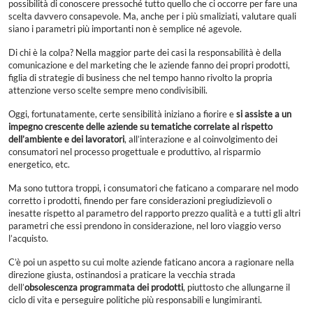
possibilità di conoscere pressoché tutto quello che ci occorre per fare una
scelta davvero consapevole. Ma, anche per i più smaliziati, valutare quali
siano i parametri più importanti non è semplice né agevole.
Di chi è la colpa? Nella maggior parte dei casi la responsabilità è della
comunicazione e del marketing che le aziende fanno dei propri prodotti,
figlia di strategie di business che nel tempo hanno rivolto la propria
attenzione verso scelte sempre meno condivisibili.
Oggi, fortunatamente, certe sensibilità iniziano a fiorire e
si assiste a un
impegno crescente delle aziende su tematiche correlate al rispetto
dell’ambiente e dei lavoratori
, all’interazione e al coinvolgimento dei
consumatori nel processo progettuale e produttivo, al risparmio
energetico, etc.
Ma sono tuttora troppi, i consumatori che faticano a comparare nel modo
corretto i prodotti, finendo per fare considerazioni pregiudizievoli o
inesatte rispetto al parametro del rapporto prezzo qualità e a tutti gli altri
parametri che essi prendono in considerazione, nel loro viaggio verso
l’acquisto.
C’è poi un aspetto su cui molte aziende faticano ancora a ragionare nella
direzione giusta, ostinandosi a praticare la vecchia strada
dell’
obsolescenza programmata dei prodotti
, piuttosto che allungarne il
ciclo di vita e perseguire politiche più responsabili e lungimiranti.