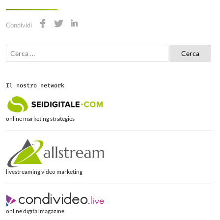
Condividi
R
i
c
e
r
Il nostro network
c
a
p
e
online marketing strategies
r
:
livestreaming video marketing
online digital magazine