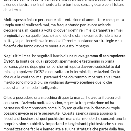
aziende riusciranno finalmente a fare business senza giocare con il futuro
della terra.
Molto spesso finisco per cedere alla tentazione di ammettere che questa
utopia non si realizzerà mai, ma frequentando per lavoro aziende
d’eccellenza, mi capita a volta di dover ridefinire i miei parametri e i miei
pregiudizi verso quelle (poche) aziende che stanno combattendo la loro
battaglia per l’eccellenza in modo differente, puntando su strategie e su
filosofie che fanno davvero onore a questo impegno.
Negli ultimi mesi ho seguito il lancio di una
nuova gamma di aspirapolvere
Dyson
, la bontà dei quali prodotti sperimento e testimonio in prima
persona, giorno dopo giorno, perché mi reputo davvero soddisfatto dal
mio aspirapolvere DC52 e non soltanto in termini di prestazioni. Certo
che quelle contano, ma i parametri che dovremmo imparare a valutare
meglio sono molti di più, se vogliamo davvero scegliere quello che
acquistiamo in modo intelligente.
Oltre a possedere una macchina di questa marca, ho avuto il piacere di
conoscere l’azienda molto da vicino, e questa frequentazione mi ha
permesso di comprendere come in Dyson quelle che io ritenevo utopie
possano invece essere perseguite. Questa azienda sposa appieno la
filosofia di business di quei pochissimi marchi al mondo che concentrano la
propria vision su
obiettivi importanti e lungimiranti
, piuttosto che su una
monetizzazione facile e immediata e su una strategia che parte dalla fine,