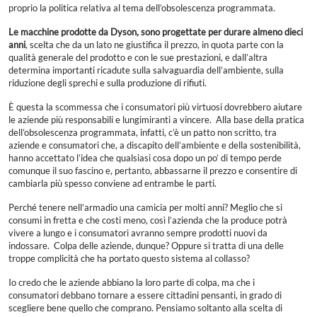
proprio la politica relativa al tema dell’obsolescenza programmata.
Le macchine prodotte da Dyson, sono progettate per durare almeno dieci
anni
, scelta che da un lato ne giustifica il prezzo, in quota parte con la
qualità generale del prodotto e con le sue prestazioni, e dall’altra
determina importanti ricadute sulla salvaguardia dell’ambiente, sulla
riduzione degli sprechi e sulla produzione di rifiuti.
È questa la scommessa che i consumatori più virtuosi dovrebbero aiutare
le aziende più responsabili e lungimiranti a vincere. Alla base della pratica
dell’obsolescenza programmata, infatti, c’è un patto non scritto, tra
aziende e consumatori che, a discapito dell’ambiente e della sostenibilità,
hanno accettato l’idea che qualsiasi cosa dopo un po’ di tempo perde
comunque il suo fascino e, pertanto, abbassarne il prezzo e consentire di
cambiarla più spesso conviene ad entrambe le parti.
Perché tenere nell’armadio una camicia per molti anni? Meglio che si
consumi in fretta e che costi meno, così l’azienda che la produce potrà
vivere a lungo e i consumatori avranno sempre prodotti nuovi da
indossare. Colpa delle aziende, dunque? Oppure si tratta di una delle
troppe complicità che ha portato questo sistema al collasso?
Io credo che le aziende abbiano la loro parte di colpa, ma che i
consumatori debbano tornare a essere cittadini pensanti, in grado di
scegliere bene quello che comprano. Pensiamo soltanto alla scelta di