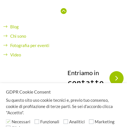
Blog
Chi sono
Fotografia per eventi
Video
Entriamo in
contatto
GDPR Cookie Consent
Su questo sito uso cookie tecnici e, previo tuo consenso,
cookie di profilazione di terze parti. Se sei d'accordo clicca
"Accetto".
Copyright© seidigitale.com - Tutti i diritti sono riservati.
Claudio Gagliardini - Via Carnevali 28 - 26100 Cremona,
Necessari
Funzionali
Analitici
Marketing
ITALY - P.IVA IT10760151000 - C.F. GGLCLD70A20H501X