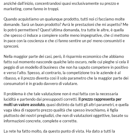
anziché dall’inizio, concentrandosi quasi esclusivamente su prezzo e
marketing, come fanno in troppi.
Quando acquistiamo un qualunque prodotto, tutti noi ci facciamo molte
domande. Sarà un buon prodotto? Avrà le prestazioni che mi aspetto? Me
lo potrò permettere? Quest’ultima domanda, tra tutte le altre, è quella
che spesso ci induce a compiere scelte meno impegnative, che ci mettono
in pace con la coscienza e che ci fanno sentire un po’ meno consumisti e
spreconi.
Nella maggior parte dei casi, però, il risparmio economico che abbiamo
fatto sul momento nasconde qualche lato oscuro, nelle cui pieghe si cela il
peggio di un modello di business che non ha saputo competere in positivo
e verso l’alto. Spesso, al contrario, la competizione tra le aziende è al
ribasso, e il prezzo diventa così il solo parametro che la maggior parte dei
consumatori è in grado davvero di valutare.
Il problema è che tale valutazione non è mai fatta con la necessaria
lucidità e partendo dai presupposti corretti.
Il prezzo rappresenta per
molti un valore assoluto
, quasi distinto da tutti gli altri parametri, e quella
vaga idea di rapporto prezzo qualità che spesso invochiamo, è figlia
piuttosto dei nostri pregiudizi, che non di valutazioni oggettive, basate su
informazioni concrete, complete e corrette.
La rete ha fatto molto, da questo punto di vista. Ha dato a tutti la