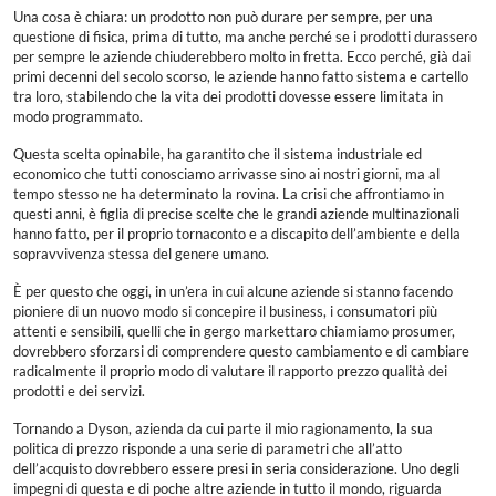
Una cosa è chiara: un prodotto non può durare per sempre, per una
questione di fisica, prima di tutto, ma anche perché se i prodotti durassero
per sempre le aziende chiuderebbero molto in fretta. Ecco perché, già dai
primi decenni del secolo scorso, le aziende hanno fatto sistema e cartello
tra loro, stabilendo che la vita dei prodotti dovesse essere limitata in
modo programmato.
Questa scelta opinabile, ha garantito che il sistema industriale ed
economico che tutti conosciamo arrivasse sino ai nostri giorni, ma al
tempo stesso ne ha determinato la rovina. La crisi che affrontiamo in
questi anni, è figlia di precise scelte che le grandi aziende multinazionali
hanno fatto, per il proprio tornaconto e a discapito dell’ambiente e della
sopravvivenza stessa del genere umano.
È per questo che oggi, in un’era in cui alcune aziende si stanno facendo
pioniere di un nuovo modo si concepire il business, i consumatori più
attenti e sensibili, quelli che in gergo markettaro chiamiamo prosumer,
dovrebbero sforzarsi di comprendere questo cambiamento e di cambiare
radicalmente il proprio modo di valutare il rapporto prezzo qualità dei
prodotti e dei servizi.
Tornando a Dyson, azienda da cui parte il mio ragionamento, la sua
politica di prezzo risponde a una serie di parametri che all’atto
dell’acquisto dovrebbero essere presi in seria considerazione. Uno degli
impegni di questa e di poche altre aziende in tutto il mondo, riguarda