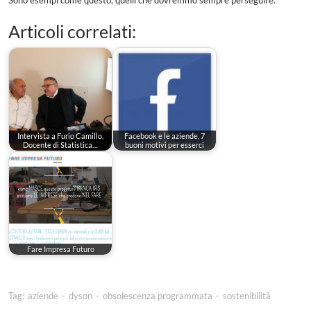
Sono esempi come questo, quelli che dovremmo sempre perseguire.
Articoli correlati:
Intervista a Furio Camillo,
Facebook e le aziende, 7
Docente di Statistica…
buoni motivi per esserci
Fare Impresa Futuro
Tag:
aziende
-
dyson
-
obsolescenza programmata
-
sostenibilità