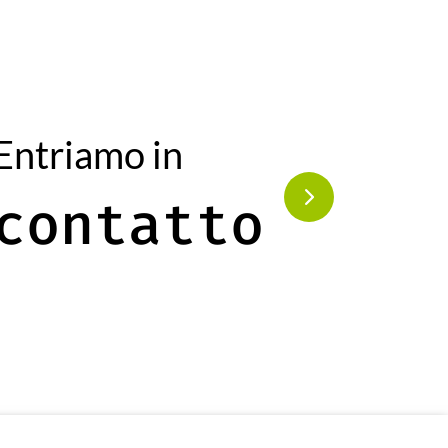
Entriamo in
contatto
rvati.