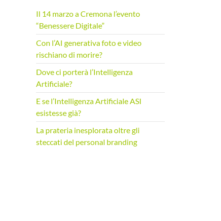
r
Il 14 marzo a Cremona l’evento
c
“Benessere Digitale”
a
p
Con l’AI generativa foto e video
e
rischiano di morire?
r
Dove ci porterà l’Intelligenza
:
Artificiale?
E se l’Intelligenza Artificiale ASI
esistesse già?
La prateria inesplorata oltre gli
steccati del personal branding