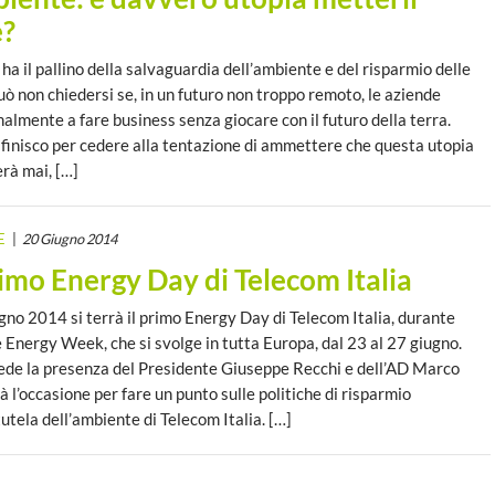
e?
ha il pallino della salvaguardia dell’ambiente e del risparmio delle
uò non chiedersi se, in un futuro non troppo remoto, le aziende
nalmente a fare business senza giocare con il futuro della terra.
finisco per cedere alla tentazione di ammettere che questa utopia
erà mai, […]
E
20 Giugno 2014
rimo Energy Day di Telecom Italia
gno 2014 si terrà il primo Energy Day di Telecom Italia, durante
 Energy Week, che si svolge in tutta Europa, dal 23 al 27 giugno.
ede la presenza del Presidente Giuseppe Recchi e dell’AD Marco
 l’occasione per fare un punto sulle politiche di risparmio
utela dell’ambiente di Telecom Italia. […]