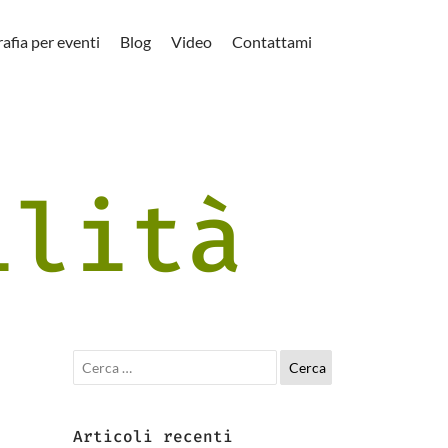
afia per eventi
Blog
Video
Contattami
ilità
R
i
c
e
Articoli recenti