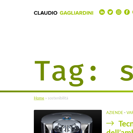
Tag:
Home
»
sostenibilità
AZIENDE
-
VA
Tecn
dell’am