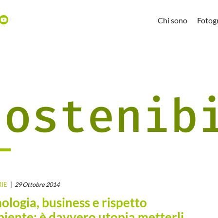
Chi sono
Fotogr
sostenib
RIE
29 Ottobre 2014
ologia, business e rispetto
biente: è davvero utopia metterli