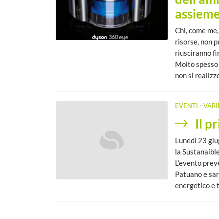
assiem
Chi, come me, 
risorse, non p
riusciranno fi
Molto spesso 
non si realizz
EVENTI
-
VARI
Il p
Lunedì 23 giu
la Sustanaible
L’evento prev
Patuano e sarà
energetico e t