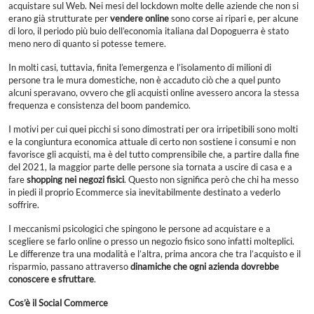
acquistare sul Web. Nei mesi del lockdown molte delle aziende che non si
erano già strutturate per
vendere online
sono corse ai ripari e, per alcune
di loro, il periodo più buio dell’economia italiana dal Dopoguerra è stato
meno nero di quanto si potesse temere.
In molti casi, tuttavia, finita l’emergenza e l’isolamento di milioni di
persone tra le mura domestiche, non è accaduto ciò che a quel punto
alcuni speravano, ovvero che gli acquisti online avessero ancora la stessa
frequenza e consistenza del boom pandemico.
I motivi per cui quei picchi si sono dimostrati per ora irripetibili sono molti
e la congiuntura economica attuale di certo non sostiene i consumi e non
favorisce gli acquisti, ma è del tutto comprensibile che, a partire dalla fine
del 2021, la maggior parte delle persone sia tornata a uscire di casa e a
fare
shopping nei negozi fisici
. Questo non significa però che chi ha messo
in piedi il proprio Ecommerce sia inevitabilmente destinato a vederlo
soffrire.
I meccanismi psicologici che spingono le persone ad acquistare e a
scegliere se farlo online o presso un negozio fisico sono infatti molteplici.
Le differenze tra una modalità e l’altra, prima ancora che tra l’acquisto e il
risparmio, passano attraverso
dinamiche che ogni azienda dovrebbe
conoscere e sfruttare
.
Cos’è il Social Commerce