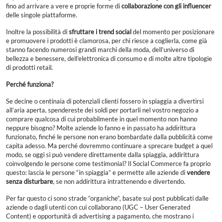
fino ad arrivare a vere e proprie forme di
collaborazione con gli influencer
delle singole piattaforme.
Inoltre la possibilità di
sfruttare i trend social
del momento per posizionare
e promuovere i prodotti è clamorosa, per chi riesce a coglierla, come già
stanno facendo numerosi grandi marchi della moda, dell’universo di
bellezza e benessere, dell’elettronica di consumo e di molte altre tipologie
di prodotti retail.
Perché funziona?
Se decine o centinaia di potenziali clienti fossero in spiaggia a divertirsi
all’aria aperta, spendereste dei soldi per portarli nel vostro negozio a
comprare qualcosa di cui probabilmente in quel momento non hanno
neppure bisogno? Molte aziende lo fanno e in passato ha addirittura
funzionato, finché le persone non erano bombardate dalla pubblicità come
capita adesso. Ma perché dovremmo continuare a sprecare budget a quel
modo, se oggi si può vendere direttamente dalla spiaggia, addirittura
coinvolgendo le persone come testimonial? Il Social Commerce fa proprio
questo: lascia le persone “in spiaggia” e permette alle aziende di
vendere
senza disturbare
, se non addirittura intrattenendo e divertendo.
Per far questo ci sono strade “organiche”, basate sui post pubblicati dalle
aziende o dagli utenti con cui collaborano (UGC – User Generated
Content) e opportunità di advertising a pagamento, che mostrano i