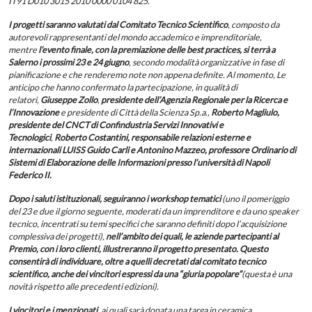
IT91 D010 3015 2010 0000 0104 825.
I progetti saranno valutati dal Comitato Tecnico Scientifico
, composto da
autorevoli rappresentanti del mondo accademico e imprenditoriale,
mentre
l’evento finale, con la premiazione delle best practices, si terrà a
Salerno i prossimi 23 e 24 giugno
, secondo modalità organizzative in fase di
pianificazione e che renderemo note non appena definite. Al momento, Le
anticipo che hanno confermato la partecipazione, in qualità di
relatori,
Giuseppe Zollo
,
presidente dell’Agenzia Regionale per la Ricerca e
l’Innovazione
e presidente di Città della Scienza Sp.a.,
Roberto Magliulo
,
presidente del CNCT di Confindustria Servizi Innovativi e
Tecnologici
,
Roberto Costantini, responsabile relazioni esterne e
internazionali LUISS Guido Carli e Antonino Mazzeo, professore Ordinario di
Sistemi di Elaborazione delle Informazioni presso l’università di Napoli
Federico II.
Dopo i saluti istituzionali, seguiranno i workshop tematici
(uno il pomeriggio
del 23 e due il giorno seguente, moderati da un imprenditore e da uno speaker
tecnico, incentrati su temi specifici che saranno definiti dopo l’acquisizione
complessiva dei progetti),
nell’ambito dei quali, le aziende partecipanti al
Premio, con i loro clienti, illustreranno il progetto presentato. Questo
consentirà di individuare, oltre a quelli decretati dal comitato tecnico
scientifico, anche dei vincitori espressi da una “giuria popolare”
(questa è una
novità rispetto alle precedenti edizioni).
I vincitori e i menzionati
, ai quali sarà donata una targa in ceramica