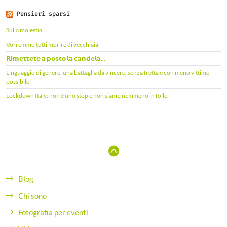
Pensieri sparsi
Sulla molestia
Vorremmo tutti morire di vecchiaia
𝗥𝗶𝗺𝗲𝘁𝘁𝗲𝘁𝗲 𝗮 𝗽𝗼𝘀𝘁𝗼 𝗹𝗮 𝗰𝗮𝗻𝗱𝗲𝗹𝗮...
Linguaggio di genere: una battaglia da vincere, senza fretta e con meno vittime
possibile
Lockdown Italy: non è uno stop e non siamo nemmeno in folle
Blog
Chi sono
Fotografia per eventi