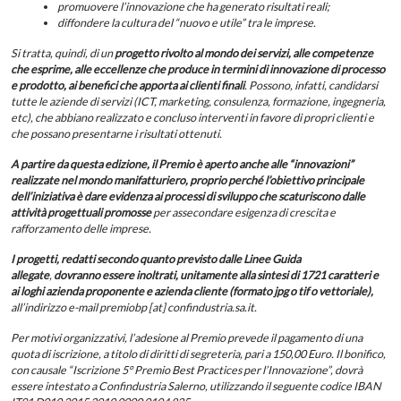
promuovere l’innovazione che ha generato risultati reali;
diffondere la cultura del “nuovo e utile” tra le imprese.
Si tratta, quindi, di un
progetto rivolto al mondo dei servizi, alle competenze
che esprime, alle eccellenze che produce in termini di innovazione di processo
e prodotto, ai benefici che apporta ai clienti finali
. Possono, infatti, candidarsi
tutte le aziende di servizi (ICT, marketing, consulenza, formazione, ingegneria,
etc), che abbiano realizzato e concluso interventi in favore di propri clienti e
che possano presentarne i risultati ottenuti.
A partire da questa edizione, il Premio è aperto anche alle “innovazioni”
realizzate nel mondo manifatturiero, proprio perché l’obiettivo principale
dell’iniziativa è dare evidenza ai processi di sviluppo che scaturiscono dalle
attività progettuali promosse
per assecondare esigenza di crescita e
rafforzamento delle imprese.
I progetti, redatti secondo quanto previsto dalle Linee Guida
allegate
,
dovranno essere inoltrati, unitamente alla sintesi di 1721 caratteri e
ai loghi azienda proponente e azienda cliente (formato jpg o tif o vettoriale),
all’indirizzo e-mail premiobp [at] confindustria.sa.it.
Per motivi organizzativi, l’adesione al Premio prevede il pagamento di una
quota di iscrizione, a titolo di diritti di segreteria, pari a 150,00 Euro. Il bonifico,
con causale “Iscrizione 5° Premio Best Practices per l’Innovazione”, dovrà
essere intestato a Confindustria Salerno, utilizzando il seguente codice IBAN