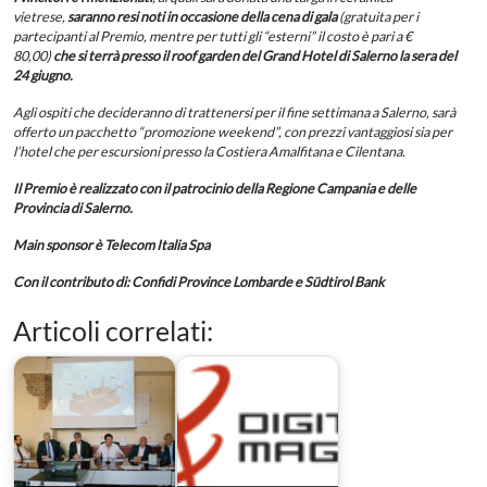
vietrese,
saranno resi noti in occasione della cena di gala
(gratuita per i
partecipanti al Premio, mentre per tutti gli “esterni” il costo è pari a €
80,00)
che si terrà presso il roof garden del Grand Hotel di Salerno la sera del
24 giugno.
Agli ospiti che decideranno di trattenersi per il fine settimana a Salerno, sarà
offerto un pacchetto “promozione weekend”, con prezzi vantaggiosi sia per
l’hotel che per escursioni presso la Costiera Amalfitana e Cilentana.
Il
Premio è realizzato con il patrocinio della Regione Campania e delle
Provincia di Salerno
.
Main sponsor è Telecom Italia Spa
Con il contributo di: Confidi Province Lombarde e Südtirol Bank
Articoli correlati: