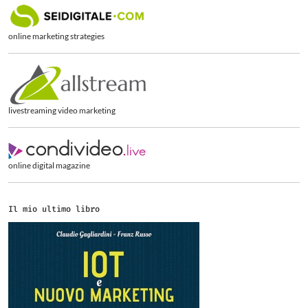
a
p
e
online marketing strategies
r
:
livestreaming video marketing
online digital magazine
Il mio ultimo libro