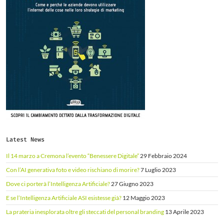
Latest News
Il 14 marzo a Cremona l’evento “Benessere Digitale”
29 Febbraio 2024
Con l’AI generativa foto e video rischiano di morire?
7 Luglio 2023
Dove ci porterà l’Intelligenza Artificiale?
27 Giugno 2023
E se l’Intelligenza Artificiale ASI esistesse già?
12 Maggio 2023
La prateria inesplorata oltre gli steccati del personal branding
13 Aprile 2023