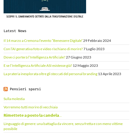
Latest News
Il 14 marzo a Cremona l’evento “Benessere Digitale”
29 Febbraio 2024
Con l’AI generativa foto e video rischiano di morire?
7 Luglio 2023
Dove ci porterà l’Intelligenza Artificiale?
27 Giugno 2023
E se l’Intelligenza Artificiale ASI esistesse già?
12 Maggio 2023
La prateria inesplorata oltre gli steccati del personal branding
13 Aprile 2023
Pensieri sparsi
Sulla molestia
Vorremmo tutti morire di vecchiaia
𝗥𝗶𝗺𝗲𝘁𝘁𝗲𝘁𝗲 𝗮 𝗽𝗼𝘀𝘁𝗼 𝗹𝗮 𝗰𝗮𝗻𝗱𝗲𝗹𝗮...
Linguaggio di genere: una battaglia da vincere, senza fretta e con meno vittime
possibile