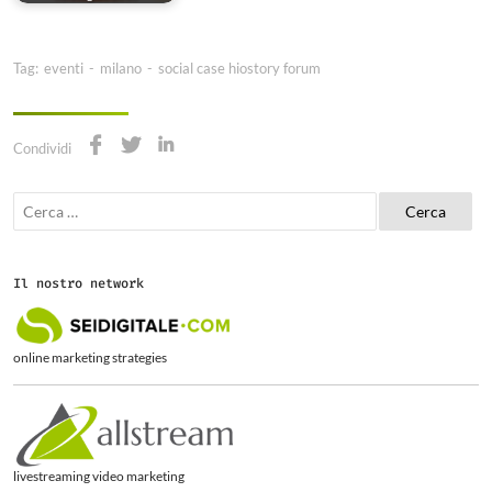
Tag:
eventi
-
milano
-
social case hiostory forum
Condividi
R
i
c
e
r
Il nostro network
c
a
p
e
online marketing strategies
r
:
livestreaming video marketing