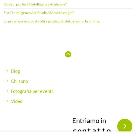
r
Dove ci porterà l’Intelligenza Artificiale?
:
E se l’Intelligenza Artificiale ASI esistesse già?
La prateria inesplorata oltre gli steccati del personal branding
Blog
Chi sono
Fotografia per eventi
Video
Entriamo in
contatto