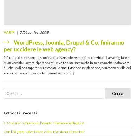
VARIE
7 Dicembre 2009
WordPress, Joomla, Drupal & Co. finiranno
per uccidere le web agency?
Più credo di conoscere lo sconfinato universo del web, più mi convinco di assomigliare al
buon vecchio Socrate, ripetendo mille volte a me stesso che la sola cosa che so davvero
è… che so di non sapere! Ma siccome le frasi fatte non mi piacciono, nemmeno quelle dei
grandi del passato, completo il paradosso con […]
R
i
c
e
r
Articoli recenti
c
a
Il 14 marzo a Cremona l’evento “Benessere Digitale”
p
e
Con l’AI generativa foto e video rischiano di morire?