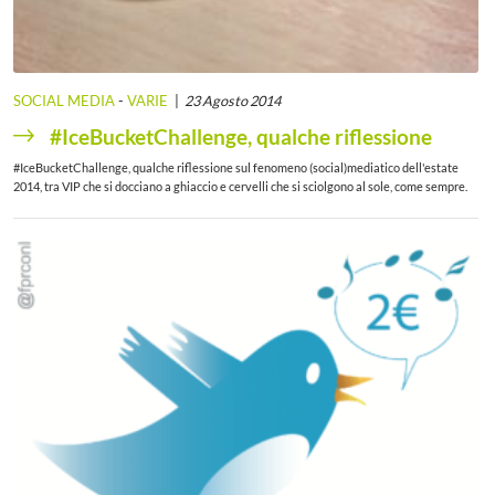
SOCIAL MEDIA
-
VARIE
23 Agosto 2014
‪#‎IceBucketChallenge‬, qualche riflessione
‪#‎IceBucketChallenge‬, qualche riflessione sul fenomeno (social)mediatico dell'estate
2014, tra VIP che si docciano a ghiaccio e cervelli che si sciolgono al sole, come sempre.