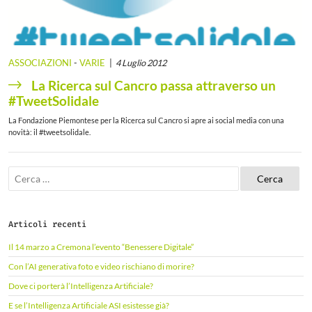
ASSOCIAZIONI
-
VARIE
4 Luglio 2012
La Ricerca sul Cancro passa attraverso un
#TweetSolidale
La Fondazione Piemontese per la Ricerca sul Cancro si apre ai social media con una
novità: il #tweetsolidale.
R
i
c
e
r
Articoli recenti
c
a
Il 14 marzo a Cremona l’evento “Benessere Digitale”
p
e
Con l’AI generativa foto e video rischiano di morire?
r
Dove ci porterà l’Intelligenza Artificiale?
:
E se l’Intelligenza Artificiale ASI esistesse già?