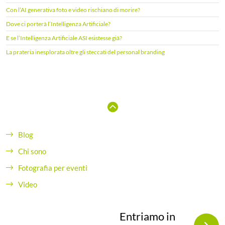
p
e
Con l’AI generativa foto e video rischiano di morire?
r
Dove ci porterà l’Intelligenza Artificiale?
:
E se l’Intelligenza Artificiale ASI esistesse già?
La prateria inesplorata oltre gli steccati del personal branding
Blog
Chi sono
Fotografia per eventi
Video
Entriamo in