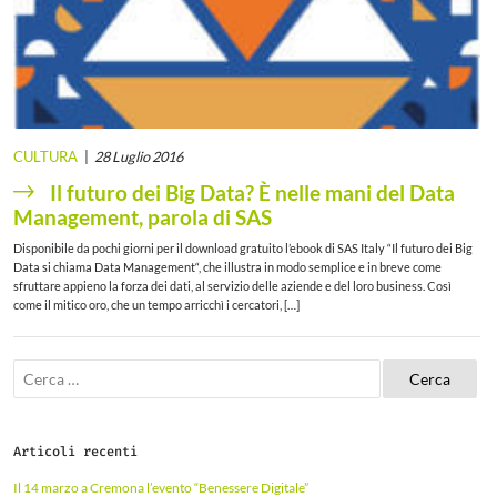
CULTURA
28 Luglio 2016
Il futuro dei Big Data? È nelle mani del Data
Management, parola di SAS
Disponibile da pochi giorni per il download gratuito l’ebook di SAS Italy “Il futuro dei Big
Data si chiama Data Management“, che illustra in modo semplice e in breve come
sfruttare appieno la forza dei dati, al servizio delle aziende e del loro business. Così
come il mitico oro, che un tempo arricchì i cercatori, […]
R
i
c
e
r
Articoli recenti
c
a
Il 14 marzo a Cremona l’evento “Benessere Digitale”