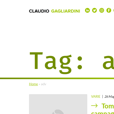
Tag:
Home
»
adv
VARIE
26 Mag
Tom
campagn