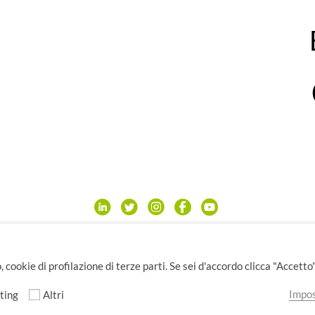
ight© seidigitale.com - Tutti i diritti sono rise
rnevali 28 - 26100 Cremona, ITALY - P.IVA IT107601
 cookie di profilazione di terze parti. Se sei d'accordo clicca "Accetto"
Privacy Policy
Cookie Policy
Impos
ting
Altri