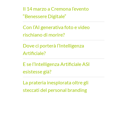
r
Il 14 marzo a Cremona l’evento
c
“Benessere Digitale”
a
p
Con l’AI generativa foto e video
e
rischiano di morire?
r
Dove ci porterà l’Intelligenza
:
Artificiale?
E se l’Intelligenza Artificiale ASI
esistesse già?
La prateria inesplorata oltre gli
steccati del personal branding