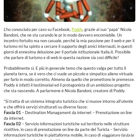
L’ho conosciuto per caso su Facebook,
Poddy
, grazie al suo “papà” Nicola
Bandoni, che ne sta curando le pr in modo davvero encomiabile. Un
incontro fortuito ma non casuale, perché la mia passione per il web e per il
turismo mi ha spinto a cercare il supporto degli amici internauti, in questi
giorni di ennesima delusione per il portale istituzionale Italia.it. Possibile
che parlare di turismo e di web in questa nazione sia così difficile?
Probabilmente sì. E più in generale temo che questo valga per tutto il
pianeta terra, se è vero che ci vuole un piccolo e simpatico alieno virtuale
per farlo in modo corretto. Almeno da quello che promettono le premesse.
Poddy è infatti il testimonial ed il protagonista di un ambizioso progetto
che sta nascendo. A parlarmene è Nicola Bandoni, creatore di Poddy.
“Si tratta di un sistema integrato turistico che si muove intorno all’utente
e che offrirà servizi strutturati su diverse fasce:
Fascia 01
– Destination Managament da internet – Prenotazione on line
da internet.
Fascia 02
– Servizio informazioni turistiche sul territorio nelle strutture
ricettive, in caso di prenotazione on line da parte del Turista – Servizio
informazioni turistiche in piattaforma mobile, in caso di
viaggiatore fai da te