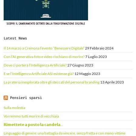
Latest News
Il 14 marzo a Cremona l’evento “Benessere Digitale”
29 Febbraio 2024
Con l’AI generativa foto e video rischiano di morire?
7 Luglio 2023
Dove ci porterà l’Intelligenza Artificiale?
27 Giugno 2023
E se l’Intelligenza Artificiale ASI esistesse già?
12 Maggio 2023
La prateria inesplorata oltre gli steccati del personal branding
13 Aprile 2023
Pensieri sparsi
Sulla molestia
Vorremmo tutti morire di vecchiaia
𝗥𝗶𝗺𝗲𝘁𝘁𝗲𝘁𝗲 𝗮 𝗽𝗼𝘀𝘁𝗼 𝗹𝗮 𝗰𝗮𝗻𝗱𝗲𝗹𝗮...
Linguaggio di genere: una battaglia da vincere, senza fretta e con meno vittime