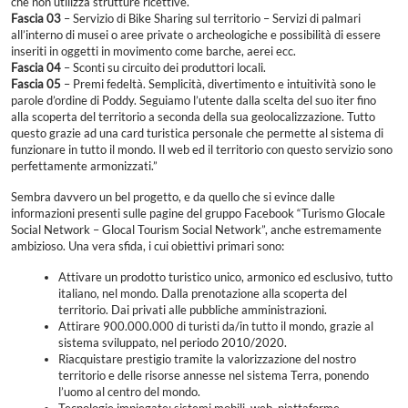
che non utilizza strutture ricettive.
Fascia 03
– Servizio di Bike Sharing sul territorio – Servizi di palmari
all’interno di musei o aree private o archeologiche e possibilità di essere
inseriti in oggetti in movimento come barche, aerei ecc.
Fascia 04
– Sconti su circuito dei produttori locali.
Fascia 05
– Premi fedeltà. Semplicità, divertimento e intuitività sono le
parole d’ordine di Poddy. Seguiamo l’utente dalla scelta del suo iter fino
alla scoperta del territorio a seconda della sua geolocalizzazione. Tutto
questo grazie ad una card turistica personale che permette al sistema di
funzionare in tutto il mondo. Il web ed il territorio con questo servizio sono
perfettamente armonizzati.”
Sembra davvero un bel progetto, e da quello che si evince dalle
informazioni presenti sulle pagine del gruppo Facebook “Turismo Glocale
Social Network – Glocal Tourism Social Network”, anche estremamente
ambizioso. Una vera sfida, i cui obiettivi primari sono:
Attivare un prodotto turistico unico, armonico ed esclusivo, tutto
italiano, nel mondo. Dalla prenotazione alla scoperta del
territorio. Dai privati alle pubbliche amministrazioni.
Attirare 900.000.000 di turisti da/in tutto il mondo, grazie al
sistema sviluppato, nel periodo 2010/2020.
Riacquistare prestigio tramite la valorizzazione del nostro
territorio e delle risorse annesse nel sistema Terra, ponendo
l’uomo al centro del mondo.