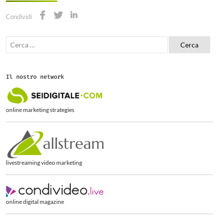
Condividi
R
i
c
e
r
Il nostro network
c
a
p
e
online marketing strategies
r
:
livestreaming video marketing
online digital magazine