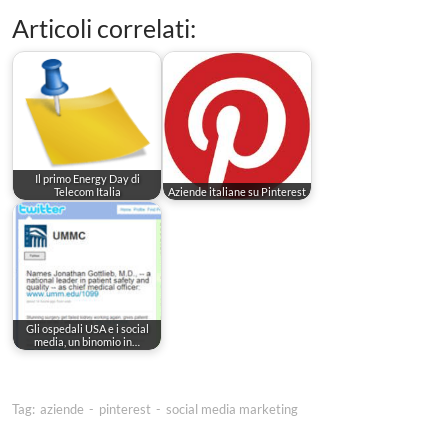
Articoli correlati:
Il primo Energy Day di
Telecom Italia
Aziende italiane su Pinterest
Gli ospedali USA e i social
media, un binomio in…
Tag:
aziende
-
pinterest
-
social media marketing