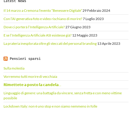
Latest News
Il 14 marzo a Cremona l’evento “Benessere Digitale”
29 Febbraio 2024
Con l’AI generativa foto e video rischiano di morire?
7 Luglio 2023
Dove ci porterà l’Intelligenza Artificiale?
27 Giugno 2023
E se l’Intelligenza Artificiale ASI esistesse già?
12 Maggio 2023
La prateria inesplorata oltre gli steccati del personal branding
13 Aprile 2023
Pensieri sparsi
Sulla molestia
Vorremmo tutti morire di vecchiaia
𝗥𝗶𝗺𝗲𝘁𝘁𝗲𝘁𝗲 𝗮 𝗽𝗼𝘀𝘁𝗼 𝗹𝗮 𝗰𝗮𝗻𝗱𝗲𝗹𝗮...
Linguaggio di genere: una battaglia da vincere, senza fretta e con meno vittime
possibile
Lockdown Italy: non è uno stop e non siamo nemmeno in folle