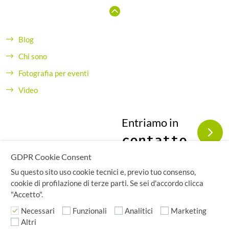
Blog
Chi sono
Fotografia per eventi
Video
Entriamo in
contatto
GDPR Cookie Consent
Su questo sito uso cookie tecnici e, previo tuo consenso,
cookie di profilazione di terze parti. Se sei d'accordo clicca
"Accetto".
Copyright© seidigitale.com - Tutti i diritti sono riservati.
Claudio Gagliardini - Via Carnevali 28 - 26100 Cremona,
Necessari
Funzionali
Analitici
Marketing
ITALY - P.IVA IT10760151000 - C.F. GGLCLD70A20H501X
Altri
Privacy Policy
Cookie Policy