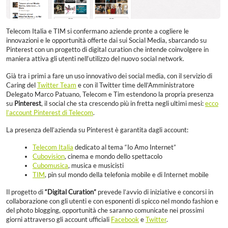
Telecom Italia e TIM si confermano aziende pronte a cogliere le
innovazioni e le opportunità offerte dai sui Social Media, sbarcando su
Pinterest con un progetto di digital curation che intende coinvolgere in
maniera attiva gli utenti nell‘utilizzo del nuovo social network.
Già tra i primi a fare un uso innovativo dei social media, con il servizio di
Caring del
Twitter Team
e con il Twitter time dell’Amministratore
Delegato Marco Patuano, Telecom e Tim estendono la propria presenza
su
Pinterest
, il social che sta crescendo più in fretta negli ultimi mesi:
ecco
l’account Pinterest di Telecom
.
La presenza dell’azienda su Pinterest è garantita dagli account:
Telecom Italia
dedicato al tema “Io Amo Internet”
Cubovision
, cinema e mondo dello spettacolo
Cubomusica
, musica e musicisti
TIM
, pin sul mondo della telefonia mobile e di Internet mobile
Il progetto di
“Digital Curation”
prevede l’avvio di iniziative e concorsi in
collaborazione con gli utenti e con esponenti di spicco nel mondo fashion e
del photo blogging, opportunità che saranno comunicate nei prossimi
giorni attraverso gli account ufficiali
Facebook
e
Twitter
.