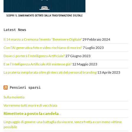
Latest News
Il 14 marzo a Cremona l’evento “Benessere Digitale”
29 Febbraio 2024
Con l’AI generativa foto e video rischiano di morire?
7 Luglio 2023
Dove ci porterà l’Intelligenza Artificiale?
27 Giugno 2023
E se l’Intelligenza Artificiale ASI esistesse già?
12 Maggio 2023
La prateria inesplorata oltre gli steccati del personal branding
13 Aprile 2023
Pensieri sparsi
Sulla molestia
Vorremmo tutti morire di vecchiaia
𝗥𝗶𝗺𝗲𝘁𝘁𝗲𝘁𝗲 𝗮 𝗽𝗼𝘀𝘁𝗼 𝗹𝗮 𝗰𝗮𝗻𝗱𝗲𝗹𝗮...
Linguaggio di genere: una battaglia da vincere, senza fretta e con meno vittime
possibile