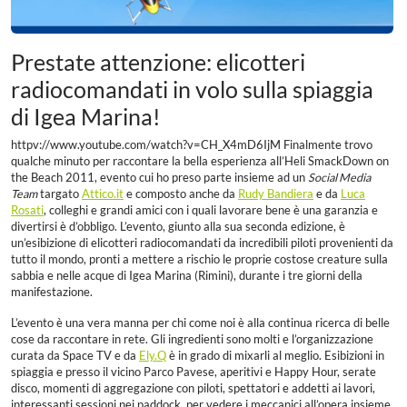
Prestate attenzione: elicotteri
radiocomandati in volo sulla spiaggia
di Igea Marina!
httpv://www.youtube.com/watch?v=CH_X4mD6IjM Finalmente trovo
qualche minuto per raccontare la bella esperienza all’Heli SmackDown on
the Beach 2011, evento cui ho preso parte insieme ad un
Social Media
Team
targato
Attico.it
e composto anche da
Rudy Bandiera
e da
Luca
Rosati
, colleghi e grandi amici con i quali lavorare bene è una garanzia e
divertirsi è d’obbligo. L’evento, giunto alla sua seconda edizione, è
un’esibizione di elicotteri radiocomandati da incredibili piloti provenienti da
tutto il mondo, pronti a mettere a rischio le proprie costose creature sulla
sabbia e nelle acque di Igea Marina (Rimini), durante i tre giorni della
manifestazione.
L’evento è una vera manna per chi come noi è alla continua ricerca di belle
cose da raccontare in rete. Gli ingredienti sono molti e l’organizzazione
curata da Space TV e da
Ely.Q
è in grado di mixarli al meglio. Esibizioni in
spiaggia e presso il vicino Parco Pavese, aperitivi e Happy Hour, serate
disco, momenti di aggregazione con piloti, spettatori e addetti ai lavori,
interessanti sessioni nei paddock, per vedere i meccanici all’opera insieme