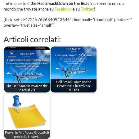
Tutto questo è
the Heli SmackDown on the Beach
, un evento unico al
mondo che trovate anche su
Facebook
e su
Twitter
!
[flickrset id=”72157626840943646″ thumbnail=”thumbnail” photos=””
overlay=”true” size=”small”]
Articoli correlati:
Heli SmackDown on the
The Heli SmackDown on the
Beach 2011 in arrivo a
Beach al via!
Bellaria
Power in Air: Rocco Giocattoli
presenta i nuovi…