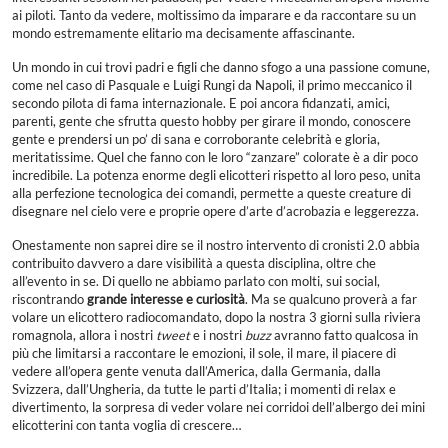
ai piloti. Tanto da vedere, moltissimo da imparare e da raccontare su un
mondo estremamente elitario ma decisamente affascinante.
Un mondo in cui trovi padri e figli che danno sfogo a una passione comune,
come nel caso di Pasquale e Luigi Rungi da Napoli, il primo meccanico il
secondo pilota di fama internazionale. E poi ancora fidanzati, amici,
parenti, gente che sfrutta questo hobby per girare il mondo, conoscere
gente e prendersi un po’ di sana e corroborante celebrità e gloria,
meritatissime. Quel che fanno con le loro “zanzare” colorate è a dir poco
incredibile. La potenza enorme degli elicotteri rispetto al loro peso, unita
alla perfezione tecnologica dei comandi, permette a queste creature di
disegnare nel cielo vere e proprie opere d’arte d’acrobazia e leggerezza.
Onestamente non saprei dire se il nostro intervento di cronisti 2.0 abbia
contribuito davvero a dare visibilità a questa disciplina, oltre che
all’evento in se. Di quello ne abbiamo parlato con molti, sui social,
riscontrando
grande interesse e curiosità
. Ma se qualcuno proverà a far
volare un elicottero radiocomandato, dopo la nostra 3 giorni sulla riviera
romagnola, allora i nostri
tweet
e i nostri
buzz
avranno fatto qualcosa in
più che limitarsi a raccontare le emozioni, il sole, il mare, il piacere di
vedere all’opera gente venuta dall’America, dalla Germania, dalla
Svizzera, dall’Ungheria, da tutte le parti d’Italia; i momenti di relax e
divertimento, la sorpresa di veder volare nei corridoi dell’albergo dei mini
elicotterini con tanta voglia di crescere…