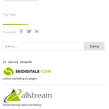
Tag:
blog
Condividi
R
i
c
e
r
Il nostro network
c
a
p
e
online marketing strategies
r
:
livestreaming video marketing