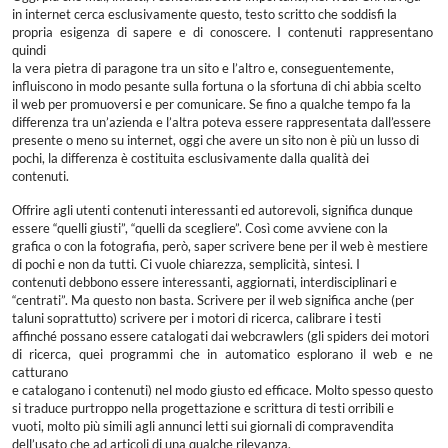
in internet cerca esclusivamente questo, testo scritto che soddisfi la
propria esigenza di sapere e di conoscere. I contenuti rappresentano
quindi
la vera pietra di paragone tra un sito e l’altro e, conseguentemente,
influiscono in modo pesante sulla fortuna o la sfortuna di chi abbia scelto
il web per promuoversi e per comunicare. Se fino a qualche tempo fa la
differenza tra un’azienda e l’altra poteva essere rappresentata dall’essere
presente o meno su internet, oggi che avere un sito non è più un lusso di
pochi, la differenza è costituita esclusivamente dalla qualità dei
contenuti.
Offrire agli utenti contenuti interessanti ed autorevoli, significa dunque
essere “quelli giusti”, “quelli da scegliere”. Così come avviene con la
grafica o con la fotografia, però, saper scrivere bene per il web è mestiere
di pochi e non da tutti. Ci vuole chiarezza, semplicità, sintesi. I
contenuti debbono essere interessanti, aggiornati, interdisciplinari e
“centrati”. Ma questo non basta. Scrivere per il web significa anche (per
taluni soprattutto) scrivere per i motori di ricerca, calibrare i testi
affinché possano essere catalogati dai webcrawlers (gli spiders dei motori
di ricerca, quei programmi che in automatico esplorano il web e ne
catturano
e catalogano i contenuti) nel modo giusto ed efficace. Molto spesso questo
si traduce purtroppo nella progettazione e scrittura di testi orribili e
vuoti, molto più simili agli annunci letti sui giornali di compravendita
dell’usato che ad articoli di una qualche rilevanza.