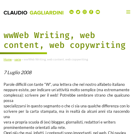
wwWeb Writing, web
content, web copywriting
Home
»
varie
»
wwWeb Writing, web content, web copywriting
7 Luglio 2008
Parole difficili con tante “W”, una lettera che nel nostro alfabeto italiano
neppure esiste, per indicare un’attività molto semplice (ma estremamente
complessa): scrivere per il web! Potrebbe sembrare strano che qualcuno
possa
specializzarsi in questo segmanto o che ci sia una qualche differenza con lo
scrivere per la carta stampata, ma in realtà da alcuni anni sta nascendo
una
vera e propria scuola di (ex) blogger, giornalisti, redattori e writers
preminentemente orientati alla rete.
Oggi più che mai, infatti, i contenuti sono importanti, nel web. Chi naviga