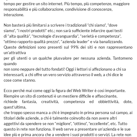
tempo per gestire un sito internet. Più tempo, più competenze, maggiore
responsabilità e più collaborazione, condivisione di conoscenze,
interazione.
Non basterà più limitarsi a scrivere i tradizionali “chi siamo”, “dove
siamo”, “i nostri prodotti” etc.; non sarà sufficiente infarcire quei testi
di “alta qualità”, “tecnologie d’avanguardia”, “serietà e competenza”,
“ottimo rapporto qualità prezzo”, “azienda leader” e via banalizzando.
Queste definizioni sono presenti sul 99% dei siti e non rappresentano
un’attrattiva
per gli utenti o un qualche plusvalore per nessuna azienda. Tantomeno
quando
non sono neppure del tutto fondati! Oggi i lettori si affezionano a chi sa
interessarli, a chi offre un vero servizio attraverso il web, a chi dice le
cose come stanno.
Ecco perché mai come oggi la figura del Web Writer è così importante.
Riempire un sito di contenuti è un mestiere difficile e affascinante,
richiede fantasia, creatività, competenza ed obbiettività, dote,
quest’ultima,
che troppo spesso manca a chi è impegnato in prima persona sul campo, ai
titolari delle aziende, a chi è talmente coinvolto da non avere altri
aggettivi da spendere se non “migliore”, “ottimo”, “eccellente”, etc. Tutto
questo in rete non funziona. Il web serve a presentare un’azienda e le sue
idee più e prima ancora che a vendere i suoi prodotti o servizi. La rete non