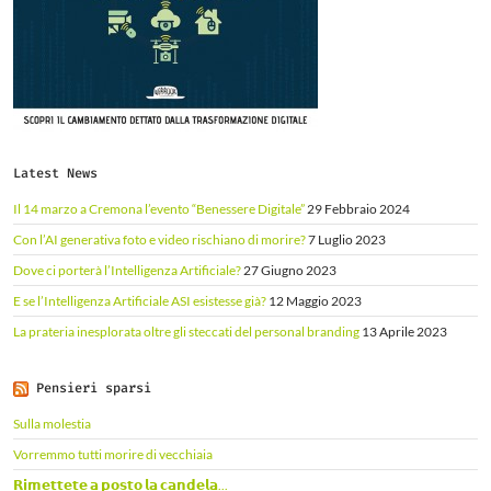
Latest News
Il 14 marzo a Cremona l’evento “Benessere Digitale”
29 Febbraio 2024
Con l’AI generativa foto e video rischiano di morire?
7 Luglio 2023
Dove ci porterà l’Intelligenza Artificiale?
27 Giugno 2023
E se l’Intelligenza Artificiale ASI esistesse già?
12 Maggio 2023
La prateria inesplorata oltre gli steccati del personal branding
13 Aprile 2023
Pensieri sparsi
Sulla molestia
Vorremmo tutti morire di vecchiaia
𝗥𝗶𝗺𝗲𝘁𝘁𝗲𝘁𝗲 𝗮 𝗽𝗼𝘀𝘁𝗼 𝗹𝗮 𝗰𝗮𝗻𝗱𝗲𝗹𝗮...