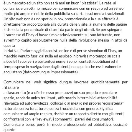
è un mercato ed un sito non sarà mai un buon “piazzista”. La rete, al
contrario, è un ottimo mezzo per comunicare con un respiro ed un senso
molto più ampio e nobile della pubblicità su carta o sui media tradizionali.
Un sito web non è uno spot o un box promozionale e la sua efficacia è
direttamente proporzionale alla durata delle visite, al numero delle pagine
lette ed alla percentuale di ritorni da parte degli utenti. Se per spiegare
il successo di Ebay ci basassimo esclusivamente sul suo fatturato, non
avremmo capito assolutamente nulla della rivoluzione messa in atto da
questa
iniziativa. Parlare oggi di acquisti online è di per se sinonimo di Ebay, un
marchio venuto fuori dal nulla ed esploso in brevissimo tempo su scala
globale! I suoi veri e portentosi numeri sono i contatti quotidiani ed il
tempo speso in navigazione dagli utenti, non quello che essi realmente
acquistano (dato comunque impressionante).
Comunicare nel web significa dunque lavorare quotidianamente per
ritagliare
a ciascun sito (e a ciò che esso promuove) un suo proprio e peculiare
spazio, renderlo unico tra i tanti, affermarlo in termini di attendibilità,
rilevanza ed autorevolezza, collocarlo al meglio nel proprio “ecosistema”
naturale, senza forzature e senza trucchi di alcun genere. Significa
comunicare ad ampio respiro, rischiare un rapporto diretto con gli utenti,
confrontarsi con le “reviews”, i commenti, i pareri dei consumatori.
Comunicare bene, però. In modo professionale ed obbiettivo, cosicché
quanto