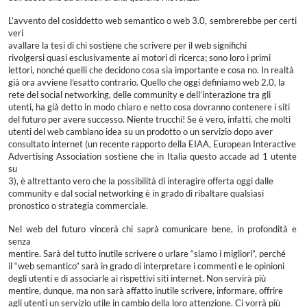
L’avvento del cosiddetto web semantico o web 3.0, sembrerebbe per certi
veri
avallare la tesi di chi sostiene che scrivere per il web significhi
rivolgersi quasi esclusivamente ai motori di ricerca; sono loro i primi
lettori, nonché quelli che decidono cosa sia importante e cosa no. In realtà
già ora avviene l’esatto contrario. Quello che oggi definiamo web 2.0, la
rete del social networking, delle community e dell’interazione tra gli
utenti, ha già detto in modo chiaro e netto cosa dovranno contenere i siti
del futuro per avere successo. Niente trucchi! Se è vero, infatti, che molti
utenti del web cambiano idea su un prodotto o un servizio dopo aver
consultato internet (un recente rapporto della EIAA, European Interactive
Advertising Association sostiene che in Italia questo accade ad 1 utente
su
3), è altrettanto vero che la possibilità di interagire offerta oggi dalle
community e dal social networking è in grado di ribaltare qualsiasi
pronostico o strategia commerciale.
Nel web del futuro vincerà chi saprà comunicare bene, in profondità e
senza
mentire. Sarà del tutto inutile scrivere o urlare “siamo i migliori”, perché
il “web semantico” sarà in grado di interpretare i commenti e le opinioni
degli utenti e di associarle ai rispettivi siti internet. Non servirà più
mentire, dunque, ma non sarà affatto inutile scrivere, informare, offrire
agli utenti un servizio utile in cambio della loro attenzione. Ci vorrà più