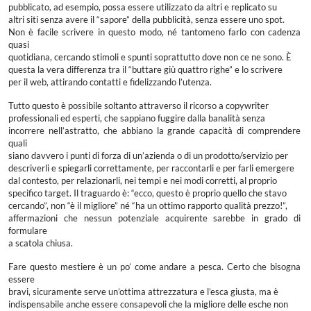
pubblicato, ad esempio, possa essere utilizzato da altri e replicato su
altri siti senza avere il “sapore” della pubblicità, senza essere uno spot.
Non è facile scrivere in questo modo, né tantomeno farlo con cadenza
quasi
quotidiana, cercando stimoli e spunti soprattutto dove non ce ne sono. È
questa la vera differenza tra il “buttare giù quattro righe” e lo scrivere
per il web, attirando contatti e fidelizzando l’utenza.
Tutto questo è possibile soltanto attraverso il ricorso a copywriter
professionali ed esperti, che sappiano fuggire dalla banalità senza
incorrere nell’astratto, che abbiano la grande capacità di comprendere
quali
siano davvero i punti di forza di un’azienda o di un prodotto/servizio per
descriverli e spiegarli correttamente, per raccontarli e per farli emergere
dal contesto, per relazionarli, nei tempi e nei modi corretti, al proprio
specifico target. Il traguardo è: “ecco, questo è proprio quello che stavo
cercando”, non “è il migliore” né “ha un ottimo rapporto qualità prezzo!”,
affermazioni che nessun potenziale acquirente sarebbe in grado di
formulare
a scatola chiusa.
Fare questo mestiere è un po’ come andare a pesca. Certo che bisogna
essere
bravi, sicuramente serve un’ottima attrezzatura e l’esca giusta, ma è
indispensabile anche essere consapevoli che la migliore delle esche non