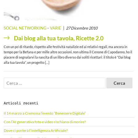
SOCIAL NETWORKING
-
VARIE
27 Dicembre 2010
Dai blog alla tua tavola, Ricette 2.0
Con un po’ di ritardo, rispetto alle festività natalizie ed ai relativi regali, ma ancora in
tempo per la Befana e per mille altre occasioni, non ultima il Cenone di Capodanno, ho il
piacere di segnalarvi la nascita di un libro diverso dai soliti ricettari: il titolo è “Dai blog
alla tua tavola“, un progetto […]
R
i
c
e
r
Articoli recenti
c
a
Il 14 marzo a Cremona l’evento “Benessere Digitale”
p
e
Con l’AI generativa foto e video rischiano di morire?
r
Dove ci porterà l’Intelligenza Artificiale?
: