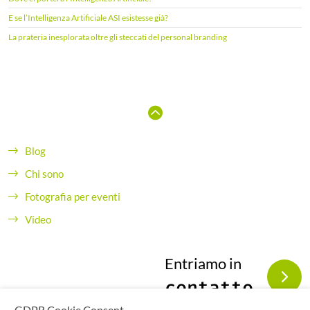
:
E se l’Intelligenza Artificiale ASI esistesse già?
La prateria inesplorata oltre gli steccati del personal branding
Blog
Chi sono
Fotografia per eventi
Video
Entriamo in
contatto
GDPR Cookie Consent