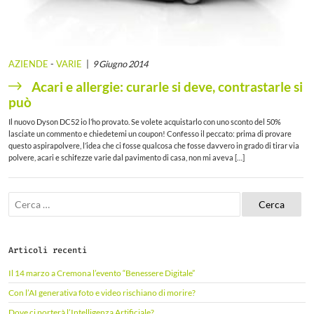
AZIENDE
-
VARIE
9 Giugno 2014
Acari e allergie: curarle si deve, contrastarle si
può
Il nuovo Dyson DC52 io l’ho provato. Se volete acquistarlo con uno sconto del 50%
lasciate un commento e chiedetemi un coupon! Confesso il peccato: prima di provare
questo aspirapolvere, l’idea che ci fosse qualcosa che fosse davvero in grado di tirar via
polvere, acari e schifezze varie dal pavimento di casa, non mi aveva […]
R
i
c
e
r
Articoli recenti
c
a
Il 14 marzo a Cremona l’evento “Benessere Digitale”
p
e
Con l’AI generativa foto e video rischiano di morire?
r
Dove ci porterà l’Intelligenza Artificiale?