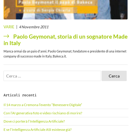
VARIE
4 Novembre 2011
Paolo Geymonat, storia di un sognatore Made
in Italy
Manca ormai da un paio d'anni, Paolo Geymonat, fondatore e presidente di una internet
company di successo made in Italy, Bakeca.it.
R
i
c
e
r
Articoli recenti
c
a
Il 14 marzo a Cremona l’evento “Benessere Digitale”
p
e
Con l’AI generativa foto e video rischiano di morire?
r
Dove ci porterà l’Intelligenza Artificiale?
:
E se l’Intelligenza Artificiale ASI esistesse già?