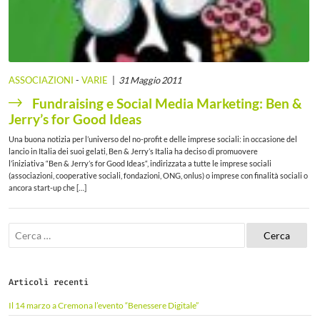
ASSOCIAZIONI
-
VARIE
31 Maggio 2011
Fundraising e Social Media Marketing: Ben &
Jerry’s for Good Ideas
Una buona notizia per l’universo del no-profit e delle imprese sociali: in occasione del
lancio in Italia dei suoi gelati, Ben & Jerry’s Italia ha deciso di promuovere
l’iniziativa “Ben & Jerry’s for Good Ideas“, indirizzata a tutte le imprese sociali
(associazioni, cooperative sociali, fondazioni, ONG, onlus) o imprese con finalità sociali o
ancora start-up che […]
R
i
c
e
r
Articoli recenti
c
a
Il 14 marzo a Cremona l’evento “Benessere Digitale”
p