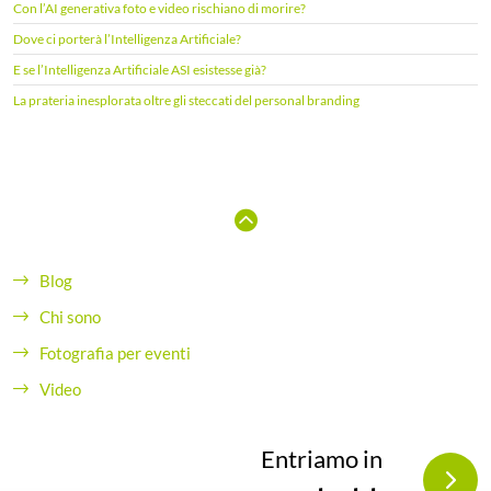
e
Con l’AI generativa foto e video rischiano di morire?
r
Dove ci porterà l’Intelligenza Artificiale?
:
E se l’Intelligenza Artificiale ASI esistesse già?
La prateria inesplorata oltre gli steccati del personal branding
Blog
Chi sono
Fotografia per eventi
Video
Entriamo in