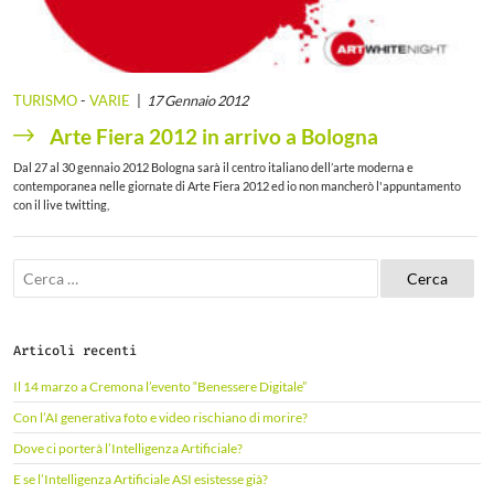
TURISMO
-
VARIE
17 Gennaio 2012
Arte Fiera 2012 in arrivo a Bologna
Dal 27 al 30 gennaio 2012 Bologna sarà il centro italiano dell’arte moderna e
contemporanea nelle giornate di Arte Fiera 2012 ed io non mancherò l'appuntamento
con il live twitting,
R
i
c
e
r
Articoli recenti
c
a
Il 14 marzo a Cremona l’evento “Benessere Digitale”
p
e
Con l’AI generativa foto e video rischiano di morire?
r
Dove ci porterà l’Intelligenza Artificiale?
:
E se l’Intelligenza Artificiale ASI esistesse già?