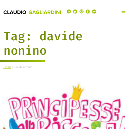
Tag:
davide
nonino
Home
»
davide nonino