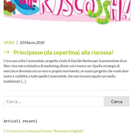
VARIE
10 Marzo 2010
Principesse (da copertina) alla riscossa!
C’era una volta Cenerontola, progetto virale di Davide Nonino per la promozione di un
libro. Una mera iniziativa di marketing, direte voi e invece no! Quella strategia di
mercato è divenuta ora un vero e proprio movimento, un nuovo progetto che vuole dare
lustro e visibilità a tutte quelle Cenerontole, che non trovano spazio sui media
tradizionali. […]
R
i
c
e
r
Articoli recenti
c
a
Il 14 marzo a Cremona l’evento “Benessere Digitale”
p