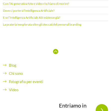
e
Con l’AI generativa foto e video rischiano di morire?
r
Dove ci porterà l’Intelligenza Artificiale?
:
E se l’Intelligenza Artificiale ASI esistesse già?
La prateria inesplorata oltre gli steccati del personal branding
Blog
Chi sono
Fotografia per eventi
Video
Entriamo in