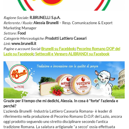
Ragione Sociale:
R.BRUNELLI S.p.A.
Referente / Ruolo:
Alessia Brunelli
– Resp. Comunicazione & Export
Marketing Manager
Settore:
Food
Categorie Merceologiche:
Prodotti Lattiero Caseari
Link:
www.brunelli.it
Pagine e account Social:
Brunelli su Facebbok
;
Pecorino Romano DOP del
Lazio su Facebook
;
Settecolli e Vergaro ALIBRANDI su Facebook
Grazie per il tempo che mi dedichi, Alessia. In cosa è “forte” l’azienda e
perché?
L’azienda Brunelli -Industria Lattiero Casearia Romana- è leader di
riferimento nella produzione di Pecorino Romano D.O.P. del Lazio, ancora
oggi prodotto seguendo uno stretto disciplinare secondo l’antica
tradizione Romana. La salatura artigianale “a secco” ossia effettuata