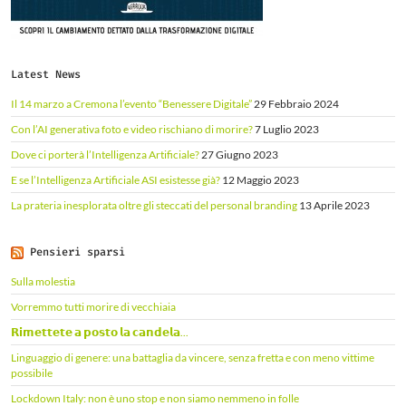
Latest News
Il 14 marzo a Cremona l’evento “Benessere Digitale”
29 Febbraio 2024
Con l’AI generativa foto e video rischiano di morire?
7 Luglio 2023
Dove ci porterà l’Intelligenza Artificiale?
27 Giugno 2023
E se l’Intelligenza Artificiale ASI esistesse già?
12 Maggio 2023
La prateria inesplorata oltre gli steccati del personal branding
13 Aprile 2023
Pensieri sparsi
Sulla molestia
Vorremmo tutti morire di vecchiaia
𝗥𝗶𝗺𝗲𝘁𝘁𝗲𝘁𝗲 𝗮 𝗽𝗼𝘀𝘁𝗼 𝗹𝗮 𝗰𝗮𝗻𝗱𝗲𝗹𝗮...
Linguaggio di genere: una battaglia da vincere, senza fretta e con meno vittime
possibile
Lockdown Italy: non è uno stop e non siamo nemmeno in folle