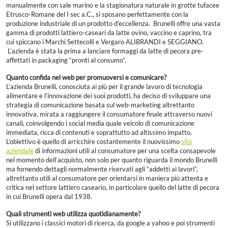
manualmente con sale marino e la stagionatura naturale in grotte tufacee
Etrusco-Romane del I sec a.C., si sposano perfettamente con la
produzione industriale di un prodotto d’eccellenza. Brunelli offre una vasta
gamma di prodotti lattiero-caseari da latte ovino, vaccino e caprino, tra
cui spiccano i Marchi Settecolli e Vergaro ALIBRANDI e SEGGIANO.
L’azienda è stata la prima a lanciare formaggi da latte di pecora pre-
affettati in packaging “pronti al consumo”.
Quanto confida nel web per promuoversi e comunicare?
L’azienda Brunelli, conosciuta ai più per il grande lavoro di tecnologia
alimentare e l’innovazione dei suoi prodotti, ha deciso di sviluppare una
strategia di comunicazione basata sul web-marketing altrettanto
innovativa, mirata a raggiungere il consumatore finale attraverso nuovi
canali, coinvolgendo i social media quale veicolo di comunicazione
immediata, ricca di contenuti e soprattutto ad altissimo impatto.
L’obiettivo è quello di arricchire costantemente il nuovissimo
sito
aziendale
di informazioni utili al consumatore per una scelta consapevole
nel momento dell’acquisto, non solo per quanto riguarda il mondo Brunelli
ma fornendo dettagli normalmente riservati agli “addetti ai lavori”,
altrettanto utili al consumatore per orientarsi in maniera più attenta e
critica nel settore lattiero caseario, in particolare quello del latte di pecora
in cui Brunelli opera dal 1938.
Quali strumenti web utilizza quotidianamente?
Si utilizzano i classici motori di ricerca, da google a yahoo e poi strumenti