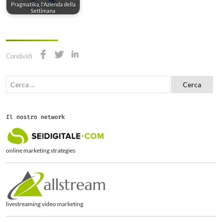
Pragmatika, l'Azienda della
Settimana
Condividi
R
i
c
e
r
Il nostro network
c
a
p
e
online marketing strategies
r
:
livestreaming video marketing