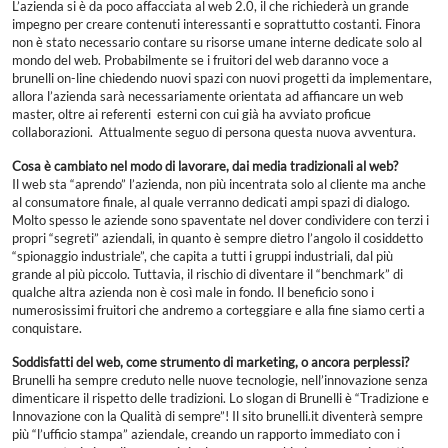
L’azienda si è da poco affacciata al web 2.0, il che richiederà un grande
impegno per creare contenuti interessanti e soprattutto costanti. Finora
non è stato necessario contare su risorse umane interne dedicate solo al
mondo del web. Probabilmente se i fruitori del web daranno voce a
brunelli on-line chiedendo nuovi spazi con nuovi progetti da implementare,
allora l’azienda sarà necessariamente orientata ad affiancare un web
master, oltre ai referenti esterni con cui già ha avviato proficue
collaborazioni. Attualmente seguo di persona questa nuova avventura.
Cosa è cambiato nel modo di lavorare, dai media tradizionali al web?
Il web sta “aprendo” l’azienda, non più incentrata solo al cliente ma anche
al consumatore finale, al quale verranno dedicati ampi spazi di dialogo.
Molto spesso le aziende sono spaventate nel dover condividere con terzi i
propri “segreti” aziendali, in quanto è sempre dietro l’angolo il cosiddetto
“spionaggio industriale”, che capita a tutti i gruppi industriali, dal più
grande al più piccolo. Tuttavia, il rischio di diventare il “benchmark” di
qualche altra azienda non è così male in fondo. Il beneficio sono i
numerosissimi fruitori che andremo a corteggiare e alla fine siamo certi a
conquistare.
Soddisfatti del web, come strumento di marketing, o ancora perplessi?
Brunelli ha sempre creduto nelle nuove tecnologie, nell’innovazione senza
dimenticare il rispetto delle tradizioni. Lo slogan di Brunelli è “Tradizione e
Innovazione con la Qualità di sempre”! Il sito brunelli.it diventerà sempre
più “l’ufficio stampa” aziendale, creando un rapporto immediato con i