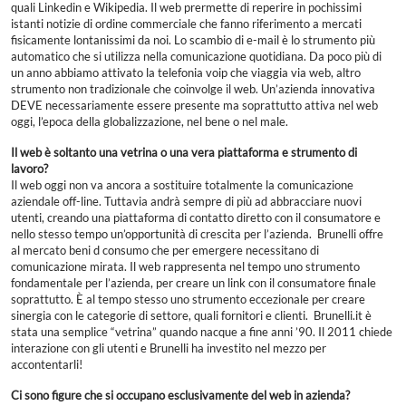
quali Linkedin e Wikipedia. Il web prermette di reperire in pochissimi
istanti notizie di ordine commerciale che fanno riferimento a mercati
fisicamente lontanissimi da noi. Lo scambio di e-mail è lo strumento più
automatico che si utilizza nella comunicazione quotidiana. Da poco più di
un anno abbiamo attivato la telefonia voip che viaggia via web, altro
strumento non tradizionale che coinvolge il web. Un’azienda innovativa
DEVE necessariamente essere presente ma soprattutto attiva nel web
oggi, l’epoca della globalizzazione, nel bene o nel male.
Il web è soltanto una vetrina o una vera piattaforma e strumento di
lavoro?
Il web oggi non va ancora a sostituire totalmente la comunicazione
aziendale off-line. Tuttavia andrà sempre di più ad abbracciare nuovi
utenti, creando una piattaforma di contatto diretto con il consumatore e
nello stesso tempo un’opportunità di crescita per l’azienda. Brunelli offre
al mercato beni d consumo che per emergere necessitano di
comunicazione mirata. Il web rappresenta nel tempo uno strumento
fondamentale per l’azienda, per creare un link con il consumatore finale
soprattutto. È al tempo stesso uno strumento eccezionale per creare
sinergia con le categorie di settore, quali fornitori e clienti. Brunelli.it è
stata una semplice “vetrina” quando nacque a fine anni ’90. Il 2011 chiede
interazione con gli utenti e Brunelli ha investito nel mezzo per
accontentarli!
Ci sono figure che si occupano esclusivamente del web in azienda?