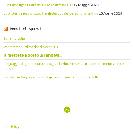
E se l’Intelligenza Artificiale ASI esistesse già?
12 Maggio 2023
La prateria inesplorata oltre gli steccati del personal branding
13 Aprile 2023
Pensieri sparsi
Sulla molestia
Vorremmo tutti morire di vecchiaia
𝗥𝗶𝗺𝗲𝘁𝘁𝗲𝘁𝗲 𝗮 𝗽𝗼𝘀𝘁𝗼 𝗹𝗮 𝗰𝗮𝗻𝗱𝗲𝗹𝗮...
Linguaggio di genere: una battaglia da vincere, senza fretta e con meno vittime
possibile
Lockdown Italy: non è uno stop e non siamo nemmeno in folle
Blog