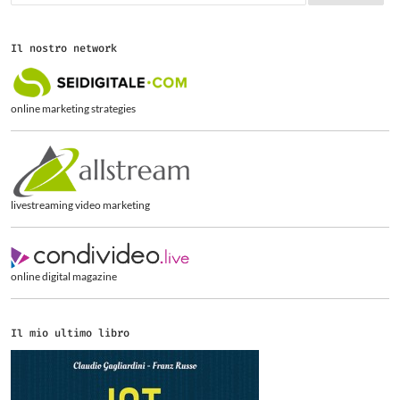
c
e
r
Il nostro network
c
a
p
e
online marketing strategies
r
:
livestreaming video marketing
online digital magazine
Il mio ultimo libro