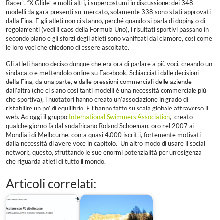
Racer”, “X Glide” e molti altri, i supercostumi in discussione: dei 348
modelli da gara presenti sul mercato, solamente 338 sono stati approvati
dalla Fina. E gli atleti non ci stanno, perché quando si parla di doping o di
regolamenti (vedi il caos della Formula Uno), i risultati sportivi passano in
secondo piano e gli sforzi degli atleti sono vanificati dal clamore, così come
le loro voci che chiedono di essere ascoltate.
Gli atleti hanno deciso dunque che era ora di parlare a più voci, creando un
sindacato e mettendolo online su Facebook. Schiacciati dalle decisioni
della Fina, da una parte, e dalle pressioni commerciali delle aziende
dall’altra (che ci siano così tanti modelli è una necessità commerciale più
che sportiva), i nuotatori hanno creato un’associazione in grado di
ristabilire un po’ di equilibrio. E l’hanno fatto su scala globale attraverso il
web. Ad oggi il gruppo
International Swimmers Association
, creato
qualche giorno fa dal sudafricano Roland Schoeman, oro nel 2007 ai
Mondiali di Melbourne, conta quasi 4.000 iscritti, fortemente motivati
dalla necessità di avere voce in capitolo. Un altro modo di usare il social
network, questo, sfruttando le sue enormi potenzialità per un’esigenza
che riguarda atleti di tutto il mondo.
Articoli correlati: